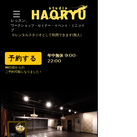
レッスン、ダンス・ヨガ・撮影・動画撮影・
ワー
クショップ・セミナー・イベント・ミニライ
ブ
※レンタルスタジオとして利用できます(無人）
​年中無休 9:00-
予約する
22:00
​Call Us Now:
90日前からの
ご予約可能になりました！
080-3633-1441
haqryu.info@gmail.com