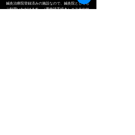
​鍼灸治療院登録済みの施設なので、鍼灸院としても
ご利用いただけます。（要申請手続き）エステやサ
ロン、撮影なども可能です。1日サロンなどを開き
たい方にお勧めです。
※国家資格をご利用になる職種の方、出張届け出など、
申請を行う必要アリ。免許の提示もお願いいたします。
​※ご予約になる前に必ず見学にお越しください。
studioHAQRYU
名古屋市中区錦2丁目13-28龍屋ビルB1
【地下鉄伏見駅下車】
●東改札口E徒歩30秒
●日曜・祝祭日は1番出口下車徒歩5分
haqryu.info@gmail.com
Tel:
080-3633-1441