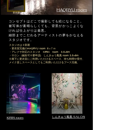
HAQRYU room
​更衣室
​コンセプトはどこで撮影しても絵になること。
被写体が素晴らしくても、背景がかっこよくな
ければ仕上がりは最悪。
​細部までこだわるアーティストの夢をかなえる
スタジオです。
スタジオは３部屋
・更衣室完備のHAQRYU room ８×７ｍ
​・アレクサ対応のスタジオ KIRIN room 3.5×6m
・サロン（鍼灸可※要申請) しんきゅう鳳凰 room 3.5×6m
​※廊下に更衣室にご利用いただけるスペース、待ち時間や受付、
メイク直しスペースとしてもご利用いただけるブース完備。
しんきゅう鳳凰 SALON
KIRIN room