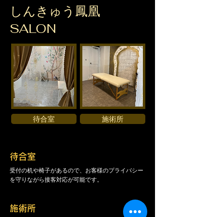
​しんきゅう鳳凰
SALON
待合室
施術所
待合室
受付の机や椅子があるので、お客様のプライバシー
を守りながら接客対応が可能です。
施術所