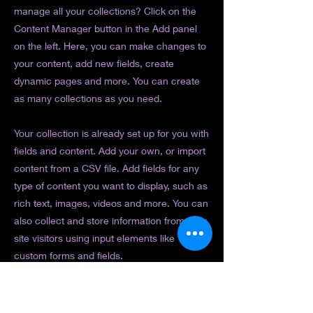
manage all your collections? Click on the
Content Manager button in the Add panel
on the left. Here, you can make changes to
your content, add new fields, create
dynamic pages and more. You can create
as many collections as you need.
Your collection is already set up for you with
fields and content. Add your own, or import
content from a CSV file. Add fields for any
type of content you want to display, such as
rich text, images, videos and more. You can
also collect and store information from your
site visitors using input elements like
custom forms and fields.
Be sure to click Sync after making changes
in a collection, so visitors can see your