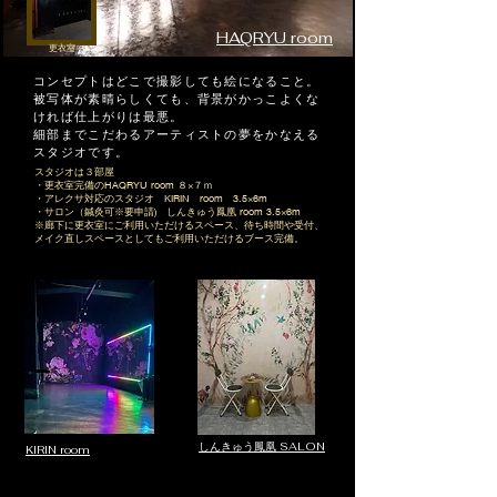
HAQRYU room
​更衣室
​コンセプトはどこで撮影しても絵になること。
被写体が素晴らしくても、背景がかっこよくな
ければ仕上がりは最悪。
​細部までこだわるアーティストの夢をかなえる
スタジオです。
スタジオは３部屋
・更衣室完備のHAQRYU room ８×７ｍ
​・アレクサ対応のスタジオ KIRIN room 3.5×6m
・サロン（鍼灸可※要申請) しんきゅう鳳凰 room 3.5×6m
​※廊下に更衣室にご利用いただけるスペース、待ち時間や受付、
メイク直しスペースとしてもご利用いただけるブース完備。
しんきゅう鳳凰 SALON
KIRIN room