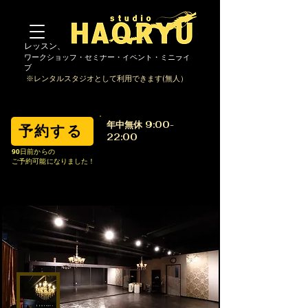
レッスン、ダンス・ヨガ・撮影・動画撮影・
ワー
クショップ・セミナー・イベント・ミニライ
ブ
※レンタルスタジオとして利用できます(無人）
​年中無休 9:00-
予約する
22:00
​Call Us Now:
90日前からの
ご予約可能になりました！
080-3633-1441
haqryu.info@gmail.com