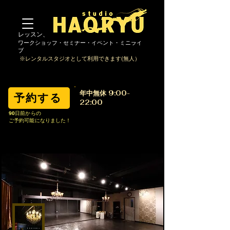
レッスン、ダンス・ヨガ・撮影・動画撮影・
ワー
クショップ・セミナー・イベント・ミニライ
ブ
※レンタルスタジオとして利用できます(無人）
​年中無休 9:00-
予約する
22:00
​Call Us Now:
90日前からの
ご予約可能になりました！
080-3633-1441
haqryu.info@gmail.com