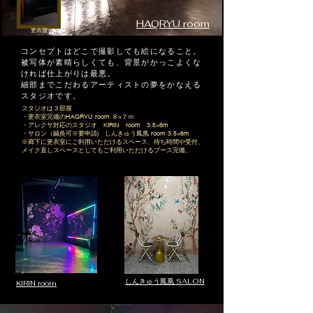
HAQRYU room
​更衣室
​コンセプトはどこで撮影しても絵になること。
被写体が素晴らしくても、背景がかっこよくな
ければ仕上がりは最悪。
​細部までこだわるアーティストの夢をかなえる
スタジオです。
スタジオは３部屋
・更衣室完備のHAQRYU room ８×７ｍ
​・アレクサ対応のスタジオ KIRIN room 3.5×6m
・サロン（鍼灸可※要申請) しんきゅう鳳凰 room 3.5×6m
​※廊下に更衣室にご利用いただけるスペース、待ち時間や受付、
メイク直しスペースとしてもご利用いただけるブース完備。
しんきゅう鳳凰 SALON
KIRIN room